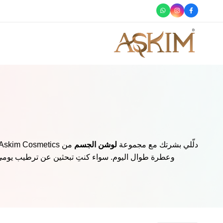
سوق الآن
آشكم
آشكم
لمستحضرات
لمستحضرات
التجميل
التجميل
يقدم
لك
أجود
منتجات
العناية
دلّلي بشرتك مع مجموعة
لوشن الجسم
بالبشرة
وعطرة طوال اليوم. سواء كنتِ تبحثين عن ترطيب يومي أ
والعطور
وبودي
سبلاش،
ميست
الشعر،
زبدة