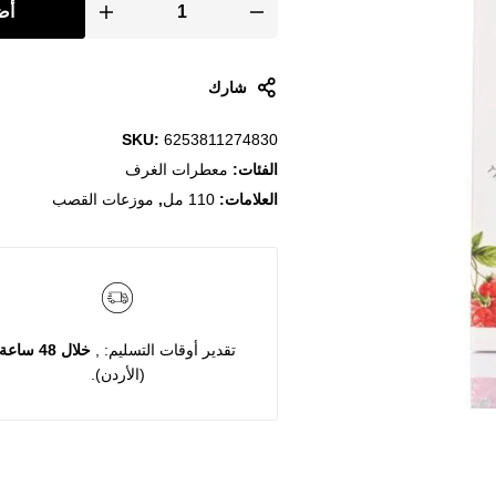
أض
شارك
SKU:
6253811274830
الفئات:
معطرات الغرف
العلامات:
110 مل
,
موزعات القصب
تقدير أوقات التسليم: ,
خلال 48 ساعة
(الأردن).