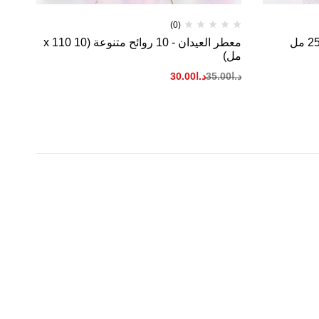
(0)
معطر العيدان - 10 روائح متنوعة (10 x 110
معطر
مل)
د.ا
9
د.ا
35.00
د.ا
30.00