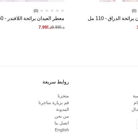
(0)
(0)
ائحة الدراق - 110 مل
معطر العيدان برائحة اللافندر - 250 مل
د.ا
9.99
د.ا
7.99
روابط سريعة
ية
متجرنا
ام
قم بزيارة متاجرنا
دال
المدونة
من نحن
اتصل بنا
English