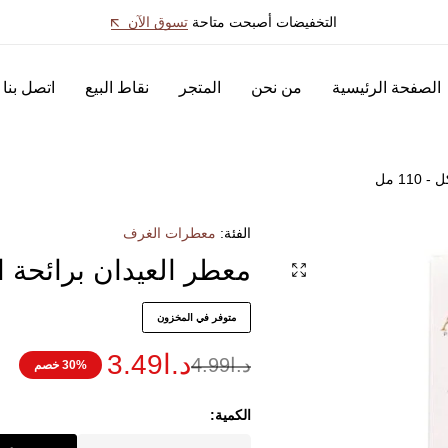
التخفيضات أصبحت متاحة
تسوق الآن
الصفحة الرئيسية
من نحن
المتجر
نقاط البيع
اتصل بنا
1 مل
الفئة:
معطرات الغرف
معطر العيدان برائحة التو
متوفر في المخزون
د.ا
3.49
د.ا
4.99
30% خصم
الكمية: