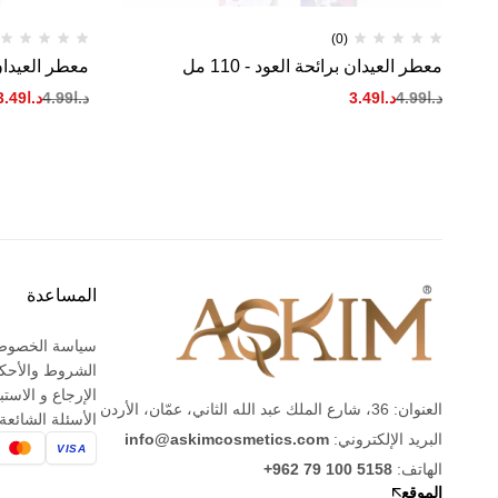
(0)
معطر العيدان برائحة العود - 110 مل
معطر العيدان بر
د.ا
4.99
د.ا
3.49
د.ا
4.99
د.ا
3.49
المساعدة
سياسة الخصوص
الشروط والأحك
الإرجاع و الاستب
العنوان: 36، شارع الملك عبد الله الثاني، عمّان، الأردن
الأسئلة الشائعة
البريد الإلكتروني:
info@askimcosmetics.com
VISA
الهاتف:
+962 79 100 5158
الموقع