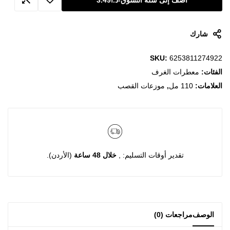
أضف إلى سلة التسوق
-
د.ا
3.49
شارك
SKU:
6253811274922
الفئات:
معطرات الغرف
العلامات:
110 مل
,
موزعات القصب
تقدير أوقات التسليم: ,
خلال 48 ساعة
(الأردن).
الوصف
مراجعات (0)