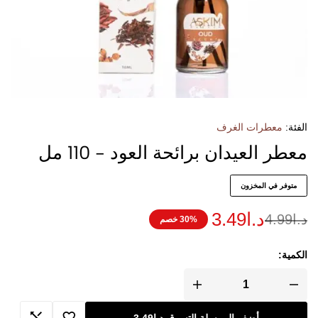
الفئة:
معطرات الغرف
معطر العيدان برائحة العود - 110 مل
متوفر في المخزون
د.ا
3.49
د.ا
4.99
30% خصم
الكمية: