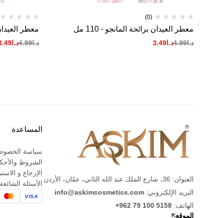
(0)
معطر العيدان برائحة المانجو - 110 مل
معطر العيدان برا
د.ا
4.99
د.ا
3.49
د.ا
4.99
د.ا
3.49
المساعدة
سياسة الخصوص
الشروط والأحك
الإرجاع و الاستب
العنوان: 36، شارع الملك عبد الله الثاني، عمّان، الأردن
الأسئلة الشائعة
البريد الإلكتروني:
info@askimcosmetics.com
VISA
الهاتف:
+962 79 100 5158
الموقع