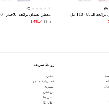
(0)
(0)
ئحة البابايا - 110 مل
معطر العيدان برائحة اللافندر - 110 مل
د.ا
4.99
د.ا
3.49
روابط سريعة
ية
متجرنا
ام
قم بزيارة متاجرنا
دال
المدونة
من نحن
اتصل بنا
English