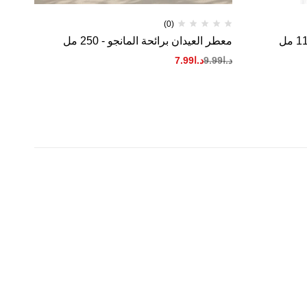
(0)
معطر العيدان برائحة المانجو - 250 مل
معطر
د.ا
9.99
د.ا
7.99
د.ا
9