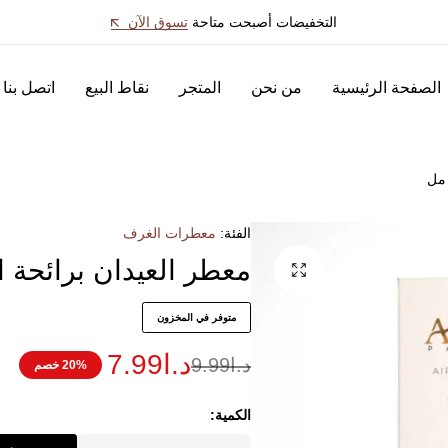
التخفيضات أصبحت متاحة
تسوق الآن
الصفحة الرئيسية
من نحن
المتجر
نقاط البيع
اتصل بنا
الفئة:
معطرات الغرف
معطر العيدان برائحة الكرز 
متوفر في المخزون
د.ا
7.99
د.ا
9.99
20% خصم
الكمية: