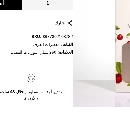
أض
شارك
SKU:
8687802103782
الفئات:
معطرات الغرف
العلامات:
250 مللي
,
موزعات القصب
تقدير أوقات التسليم: ,
خلال 48 ساعة
(الأردن).